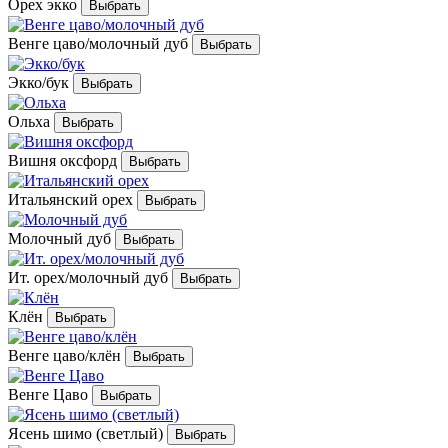
Орех экко
Венге цаво/молочный дуб
Экко/бук
Ольха
Вишня оксфорд
Итальянский орех
Молочный дуб
Ит. орех/молочный дуб
Клён
Венге цаво/клён
Венге Цаво
Ясень шимо (светлый)