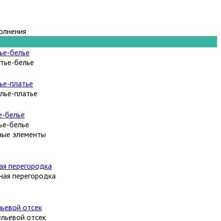
олнения
тье-белье
лье-платье
ье-белье
ные элементы
ная перегородка
льевой отсек