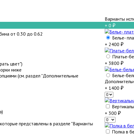
Варианты исп
+ 0
убина от 0.30 до 0.62
Белье- пла
+ 2400
Платье-бе
+ 3800
ать цвет")
борки ниже
Белье-бел
пциями (см. раздел "Дополнительные
Дополнитель
+ 1400
Вертикаль
а)
+ 300
которые представлены в разделе "Варианты
Полка в бе