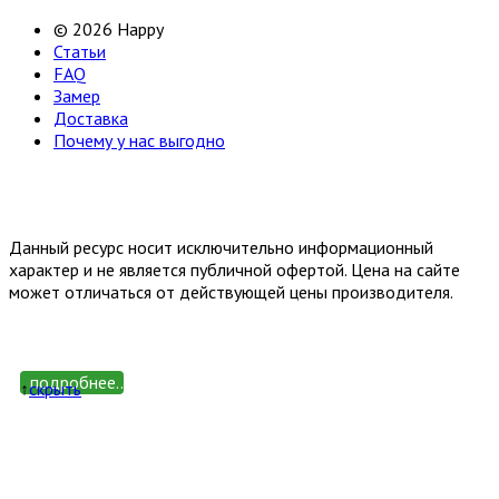
© 2026 Happy
Статьи
FAQ
Замер
Доставка
Почему у нас выгодно
Email: happy-meb.zakaz@yandex.ru
Политика конфиденциальности
Обработка персональных
данных
Данный ресурс носит исключительно информационный
характер и не является публичной офертой. Цена на сайте
может отличаться от действующей цены производителя.
подробнее...
↑
cкрыть