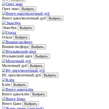
Орех экко
Венге цаво/молочный дуб
Экко/бук
Ольха
Вишня оксфорд
Итальянский орех
Молочный дуб
Ит. орех/молочный дуб
Клён
Венге цаво/клён
Венге Цаво