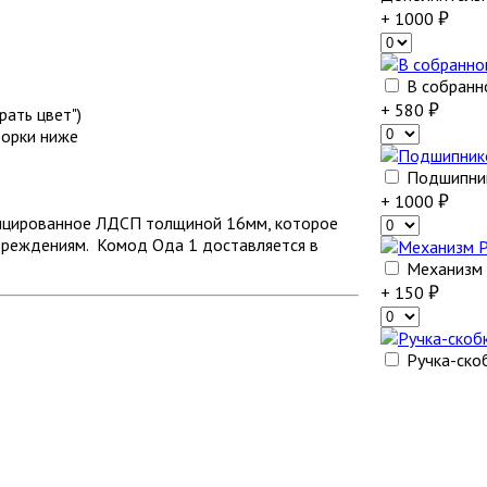
+ 1000
В собранн
+ 580
ать цвет")
борки ниже
Подшипник
+ 1000
фицированное ЛДСП толщиной 16мм, которое
вреждениям. Комод Ода 1 доставляется в
Механизм P
+ 150
Ручка-ско