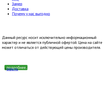
Замер
Доставка
Почему у нас выгодно
Email: happy-meb.zakaz@yandex.ru
Политика конфиденциальности
Обработка персональных
данных
Данный ресурс носит исключительно информационный
характер и не является публичной офертой. Цена на сайте
может отличаться от действующей цены производителя.
подробнее...
↑
cкрыть