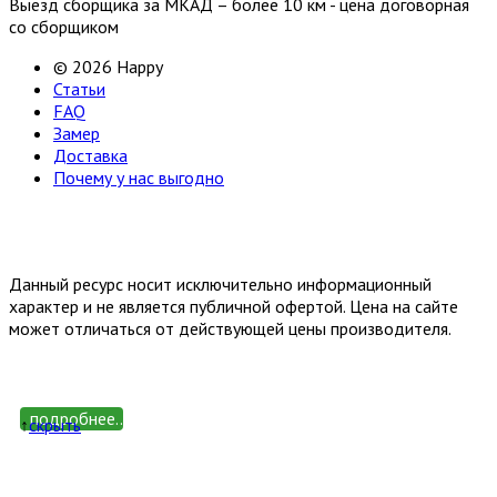
Выезд сборщика за МКАД – более 10 км - цена договорная
со сборщиком
© 2026 Happy
Статьи
FAQ
Замер
Доставка
Почему у нас выгодно
Email: happy-meb.zakaz@yandex.ru
Политика конфиденциальности
Обработка персональных
данных
Данный ресурс носит исключительно информационный
характер и не является публичной офертой. Цена на сайте
может отличаться от действующей цены производителя.
подробнее...
↑
cкрыть