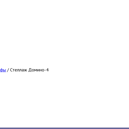
афы
/
Стеллаж Домино-4