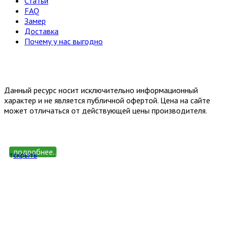
Статьи
FAQ
Замер
Доставка
Почему у нас выгодно
Email: happy-meb.zakaz@yandex.ru
Политика конфиденциальности
Обработка персональных
данных
Данный ресурс носит исключительно информационный
характер и не является публичной офертой. Цена на сайте
может отличаться от действующей цены производителя.
подробнее...
↑
cкрыть