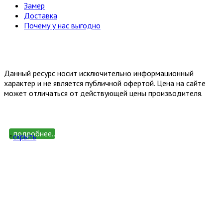
Замер
Доставка
Почему у нас выгодно
Email: happy-meb.zakaz@yandex.ru
Политика конфиденциальности
Обработка персональных
данных
Данный ресурс носит исключительно информационный
характер и не является публичной офертой. Цена на сайте
может отличаться от действующей цены производителя.
подробнее...
↑
cкрыть