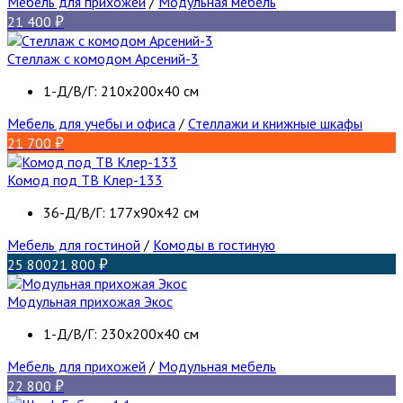
Мебель для прихожей
/
Модульная мебель
21 400
Стеллаж с комодом Арсений-3
1-Д/В/Г: 210х200х40 см
Мебель для учебы и офиса
/
Стеллажи и книжные шкафы
21 700
Комод под ТВ Клер-133
36-Д/В/Г: 177х90х42 см
Мебель для гостиной
/
Комоды в гостиную
25 800
21 800
Модульная прихожая Экос
1-Д/В/Г: 230х200х40 см
Мебель для прихожей
/
Модульная мебель
22 800