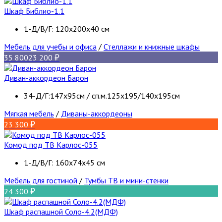
Шкаф Библио-1.1
1-Д/В/Г: 120х200х40 см
Мебель для учебы и офиса
/
Стеллажи и книжные шкафы
35 800
23 200
Диван-аккордеон Барон
34-Д/Г:147х95см / сп.м.125х195/140х195см
Мягкая мебель
/
Диваны-аккордеоны
23 300
Комод под ТВ Карлос-055
1-Д/В/Г: 160х74х45 см
Мебель для гостиной
/
Тумбы ТВ и мини-стенки
24 300
Шкаф распашной Соло-4.2(МДФ)