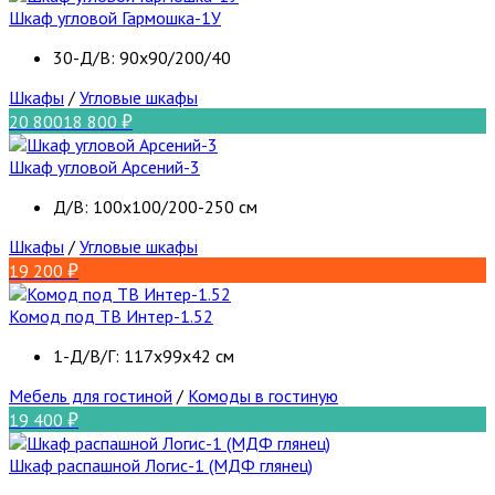
Шкаф угловой Гармошка-1У
30-Д/В: 90х90/200/40
Шкафы
/
Угловые шкафы
20 800
18 800
Шкаф угловой Арсений-3
Д/В: 100х100/200-250 см
Шкафы
/
Угловые шкафы
19 200
Комод под ТВ Интер-1.52
1-Д/В/Г: 117x99x42 см
Мебель для гостиной
/
Комоды в гостиную
19 400
Шкаф распашной Логис-1 (МДФ глянец)