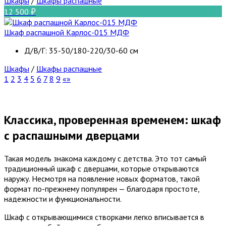
Шкафы
/
Шкафы распашные
12 500
Шкаф распашной Карлос-015 МДФ
Д/В/Г: 35-50/180-220/30-60 см
Шкафы
/
Шкафы распашные
1
2
3
4
5
6
7
8
9
Классика, проверенная временем: шкаф
с распашными дверцами
Такая модель знакома каждому с детства. Это тот самый
традиционный шкаф с дверцами, которые открываются
наружу. Несмотря на появление новых форматов, такой
формат по-прежнему популярен — благодаря простоте,
надежности и функциональности.
Шкаф с открывающимися створками легко вписывается в