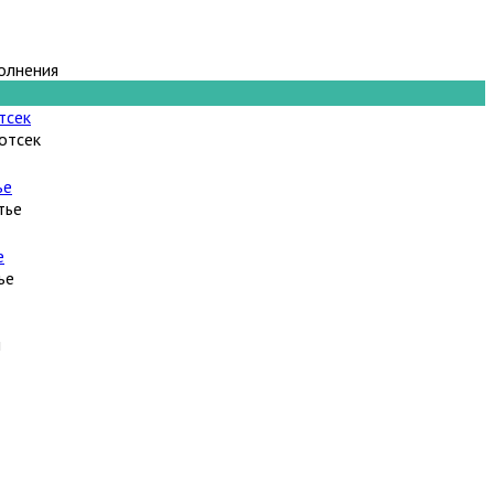
олнения
отсек
тье
ье
н