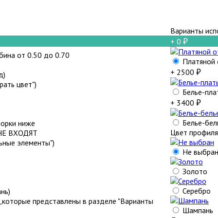
Варианты исп
+ 0
убина от 0.50 до 0.70
Платяной 
+ 2500
д)
ать цвет")
Белье-пла
+ 3400
Белье-бел
борки ниже
Цвет профиля
 НЕ ВХОДЯТ
ьные элементы")
Не выбра
Золото
Серебро
нь)
,которые представлены в разделе "Варианты
Шампань