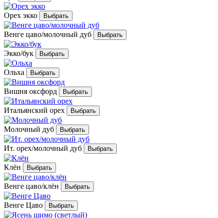
Орех экко
Венге цаво/молочный дуб
Экко/бук
Ольха
Вишня оксфорд
Итальянский орех
Молочный дуб
Ит. орех/молочный дуб
Клён
Венге цаво/клён
Венге Цаво