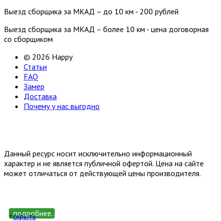
Выезд сборщика за МКАД – до 10 км - 200 рублей
Выезд сборщика за МКАД – более 10 км - цена договорная
со сборщиком
© 2026 Happy
Статьи
FAQ
Замер
Доставка
Почему у нас выгодно
Email: happy-meb.zakaz@yandex.ru
Политика конфиденциальности
Обработка персональных
данных
Данный ресурс носит исключительно информационный
характер и не является публичной офертой. Цена на сайте
может отличаться от действующей цены производителя.
подробнее...
↑
cкрыть