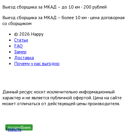
Выезд сборщика за МКАД – до 10 км - 200 рублей
Выезд сборщика за МКАД – более 10 км - цена договорная
со сборщиком
© 2026 Happy
Статьи
FAQ
Замер
Доставка
Почему у нас выгодно
Email: happy-meb.zakaz@yandex.ru
Политика конфиденциальности
Обработка персональных
данных
Данный ресурс носит исключительно информационный
характер и не является публичной офертой. Цена на сайте
может отличаться от действующей цены производителя.
подробнее...
↑
cкрыть