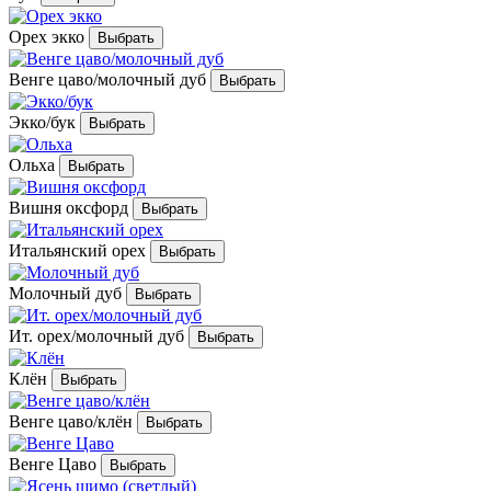
Орех экко
Венге цаво/молочный дуб
Экко/бук
Ольха
Вишня оксфорд
Итальянский орех
Молочный дуб
Ит. орех/молочный дуб
Клён
Венге цаво/клён
Венге Цаво