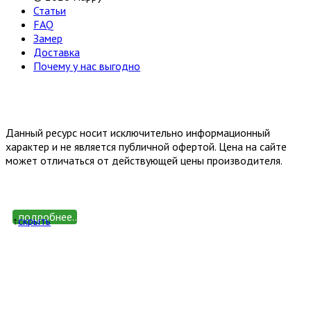
Статьи
FAQ
Замер
Доставка
Почему у нас выгодно
Email: happy-meb.zakaz@yandex.ru
Политика конфиденциальности
Обработка персональных
данных
Данный ресурс носит исключительно информационный
характер и не является публичной офертой. Цена на сайте
может отличаться от действующей цены производителя.
подробнее...
↑
cкрыть