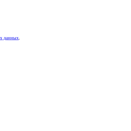
ых данных
.