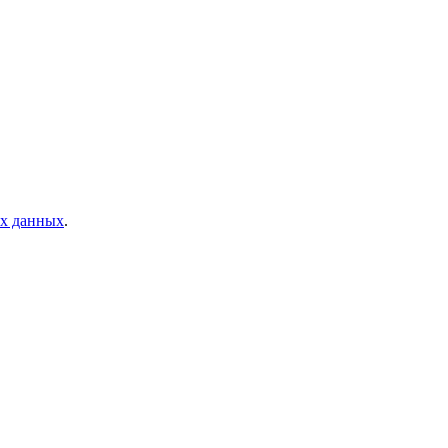
ых данных
.