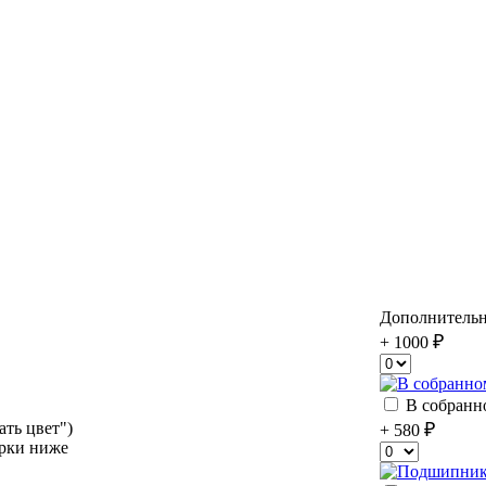
Дополнитель
+ 1000
В собранн
ать цвет")
+ 580
орки ниже