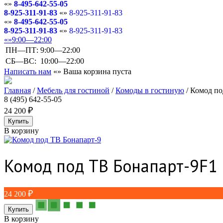
8-495-642-55-05
8-925-311-91-83
8-925-311-91-83
8-495-642-55-05
8-925-311-91-83
8-925-311-91-83
9:00—22:00
ПН—ПТ:
9:00—22:00
СБ—ВС:
10:00—22:00
Написать нам
Ваша корзина пуста
Главная
/
Мебель для гостиной
/
Комоды в гостиную
/
Комод по
8 (495) 642-55-05
24 200
В корзину
Комод под ТВ Бонапарт-9
F1
24 200
В корзину