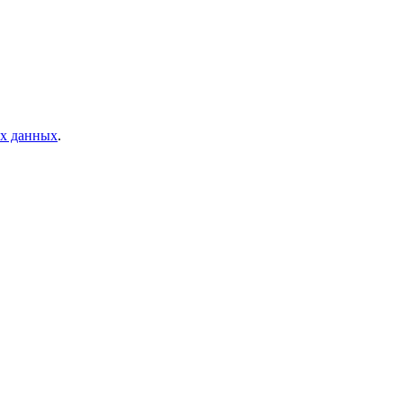
ых данных
.