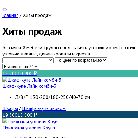
Главная
/
Хиты продаж
Хиты продаж
Без мягкой мебели трудно представить уютную и комфортную г
угловые диваны, диван-кровати и кресла.
15 200
10 900
Шкаф-купе Лайн комби-3
Д/В/Г: 130-200/180-250/40-70 см
Шкафы
/
Шкафы-купе эконом
19 300
12 800
Прихожая угловая Круиз