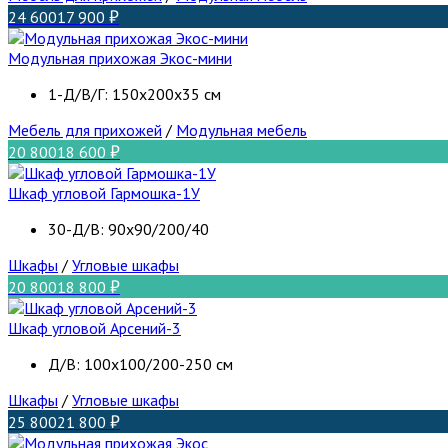
24 600
17 900
Модульная прихожая Экос-мини
1-Д/В/Г: 150х200х35 см
Мебель для прихожей
/
Модульная мебель
20 800
18 600
Шкаф угловой Гармошка-1У
30-Д/В: 90х90/200/40
Шкафы
/
Угловые шкафы
20 800
18 800
Шкаф угловой Арсений-3
Д/В: 100х100/200-250 см
Шкафы
/
Угловые шкафы
25 800
21 800