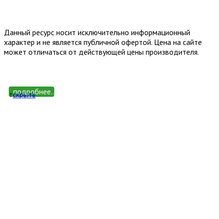
Email: happy-meb.zakaz@yandex.ru
Политика конфиденциальности
Обработка персональных
данных
Данный ресурс носит исключительно информационный
характер и не является публичной офертой. Цена на сайте
может отличаться от действующей цены производителя.
подробнее...
↑
cкрыть