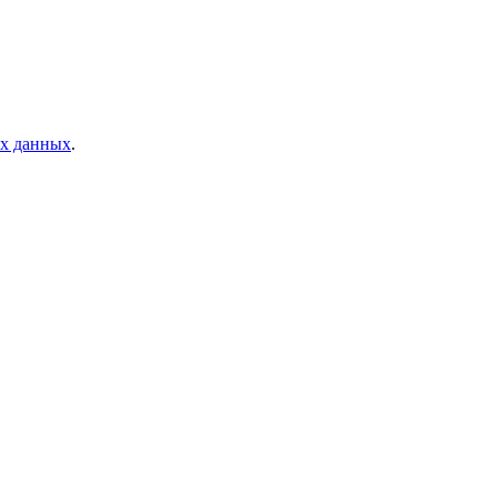
ых данных
.