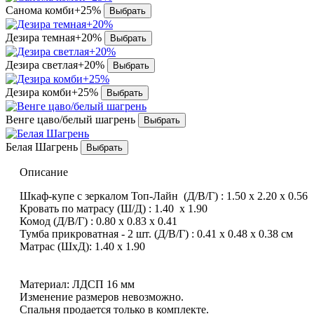
Санома комби+25%
Дезира темная+20%
Дезира светлая+20%
Дезира комби+25%
Венге цаво/белый шагрень
Белая Шагрень
Описание
Шкаф-купе с зеркалом Топ-Лайн (Д/В/Г) : 1.50 х 2.20 х 0.56
Кровать по матрасу (Ш/Д) : 1.40 х 1.90
Комод (Д/В/Г) : 0.80 х 0.83 х 0.41
Тумба прикроватная - 2 шт. (Д/В/Г) : 0.41 х 0.48 х 0.38 см
Матрас (ШхД): 1.40 х 1.90
Материал: ЛДСП 16 мм
Изменение размеров невозможно.
Спальня продается только в комплекте.