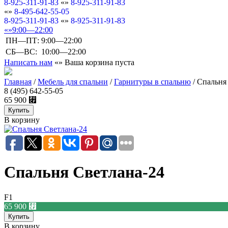
8-925-311-91-83
8-925-311-91-83
8-495-642-55-05
8-925-311-91-83
8-925-311-91-83
9:00—22:00
ПН—ПТ:
9:00—22:00
СБ—ВС:
10:00—22:00
Написать нам
Ваша корзина пуста
Главная
/
Мебель для спальни
/
Гарнитуры в спальню
/
Спальня
8 (495) 642-55-05
65 900
⃏
В корзину
Спальня Светлана-24
F1
65 900
⃏
В корзину