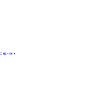
ых данных
.