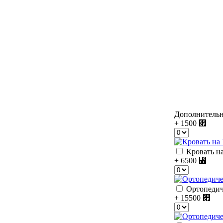
Дополнитель
+ 1500
⃏
Кровать на
+ 6500
⃏
Ортопедич
+ 15500
⃏