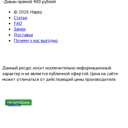
-Диван прямой 400 рублей
© 2026 Happy
Статьи
FAQ
Замер
Доставка
Почему у нас выгодно
Email: happy-meb.zakaz@yandex.ru
Политика конфиденциальности
Обработка персональных
данных
Данный ресурс носит исключительно информационный
характер и не является публичной офертой. Цена на сайте
может отличаться от действующей цены производителя.
подробнее...
↑
cкрыть