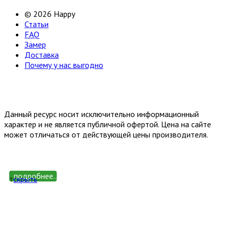
© 2026 Happy
Статьи
FAQ
Замер
Доставка
Почему у нас выгодно
Email: happy-meb.zakaz@yandex.ru
Политика конфиденциальности
Обработка персональных
данных
Данный ресурс носит исключительно информационный
характер и не является публичной офертой. Цена на сайте
может отличаться от действующей цены производителя.
подробнее...
↑
cкрыть