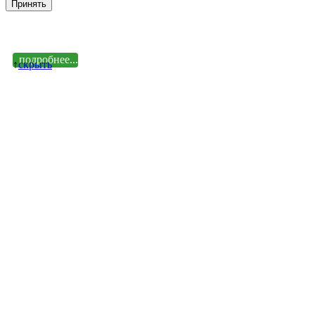
Принять
подробнее...
↑
cкрыть