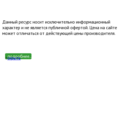
Email: happy-meb.zakaz@yandex.ru
Политика конфиденциальности
Обработка персональных
данных
Данный ресурс носит исключительно информационный
характер и не является публичной офертой. Цена на сайте
может отличаться от действующей цены производителя.
подробнее...
↑
cкрыть