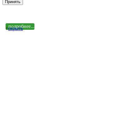
Принять
подробнее...
↑
cкрыть