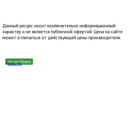
Email: happy-meb.zakaz@yandex.ru
Политика конфиденциальности
Обработка персональных
данных
Данный ресурс носит исключительно информационный
характер и не является публичной офертой. Цена на сайте
может отличаться от действующей цены производителя.
подробнее...
↑
cкрыть