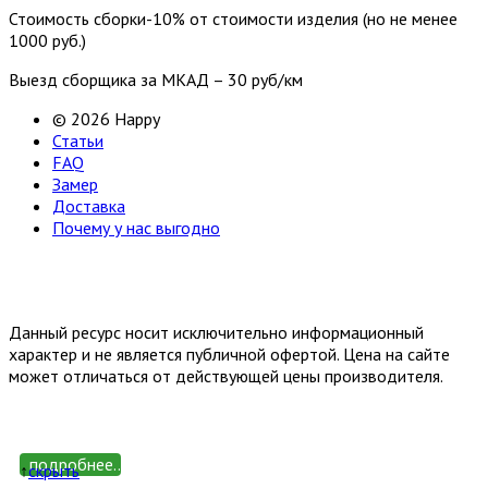
Стоимость сборки-10% от стоимости изделия (но не менее
1000 руб.)
Выезд сборщика за МКАД – 30 руб/км
© 2026 Happy
Статьи
FAQ
Замер
Доставка
Почему у нас выгодно
Email: happy-meb.zakaz@yandex.ru
Политика конфиденциальности
Обработка персональных
данных
Данный ресурс носит исключительно информационный
характер и не является публичной офертой. Цена на сайте
может отличаться от действующей цены производителя.
подробнее...
↑
cкрыть