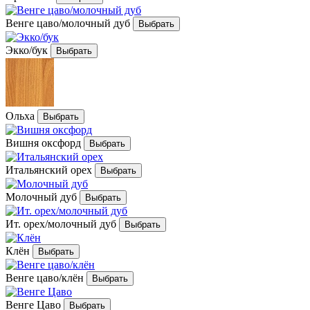
Венге цаво/молочный дуб
Экко/бук
Ольха
Вишня оксфорд
Итальянский орех
Молочный дуб
Ит. орех/молочный дуб
Клён
Венге цаво/клён
Венге Цаво