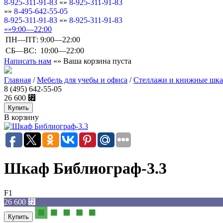
8-925-311-91-83
8-925-311-91-83
8-495-642-55-05
8-925-311-91-83
8-925-311-91-83
9:00—22:00
ПН—ПТ:
9:00—22:00
СБ—ВС:
10:00—22:00
Написать нам
Ваша корзина пуста
Главная
/
Мебель для учебы и офиса
/
Стеллажи и книжные шк
8 (495) 642-55-05
26 600
⃏
В корзину
Шкаф Библиограф-3.3
F1
26 600
⃏