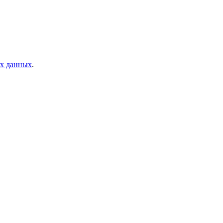
ых данных
.