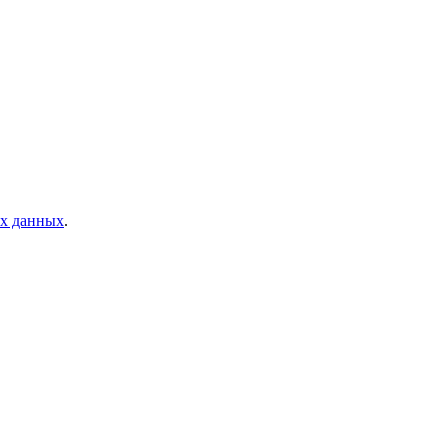
ых данных
.