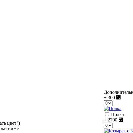
Дополнитель
+ 300
⃏
Полка
+ 2700
⃏
ать цвет")
орки ниже