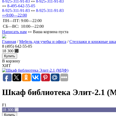
8-925-311-91-83
8-925-311-91-83
8-495-642-55-05
8-925-311-91-83
8-925-311-91-83
9:00—22:00
ПН—ПТ:
9:00—22:00
СБ—ВС:
10:00—22:00
Написать нам
Ваша корзина пуста
Главная
/
Мебель для учебы и офиса
/
Стеллажи и книжные шк
8 (495) 642-55-05
18 300
⃏
В корзину
ХИТ
Шкаф библиотека Элит-2.1 (
F1
18 300
⃏