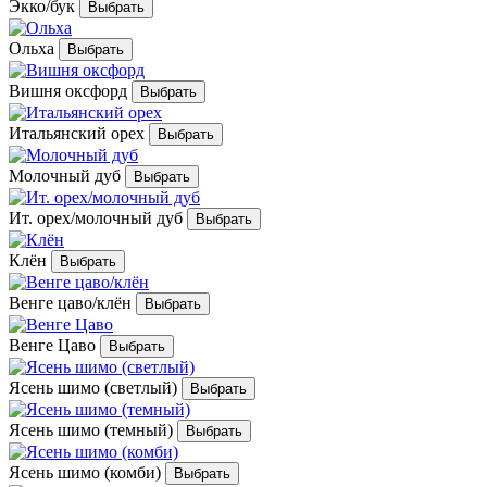
Экко/бук
Ольха
Вишня оксфорд
Итальянский орех
Молочный дуб
Ит. орех/молочный дуб
Клён
Венге цаво/клён
Венге Цаво
Ясень шимо (светлый)
Ясень шимо (темный)
Ясень шимо (комби)