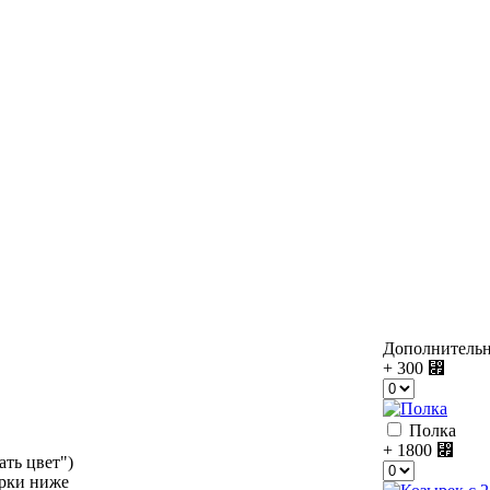
Дополнитель
+ 300
⃏
Полка
+ 1800
⃏
ать цвет")
орки ниже