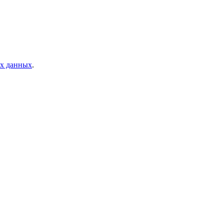
ых данных
.