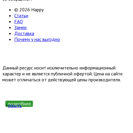
© 2026 Happy
Статьи
FAQ
Замер
Доставка
Почему у нас выгодно
Email: happy-meb.zakaz@yandex.ru
Политика конфиденциальности
Обработка персональных
данных
Данный ресурс носит исключительно информационный
характер и не является публичной офертой. Цена на сайте
может отличаться от действующей цены производителя.
подробнее...
↑
cкрыть