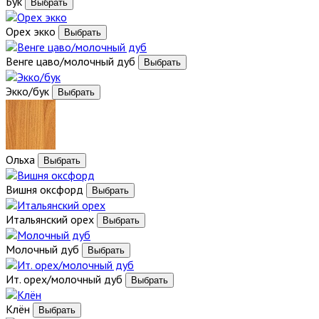
Бук
Орех экко
Венге цаво/молочный дуб
Экко/бук
Ольха
Вишня оксфорд
Итальянский орех
Молочный дуб
Ит. орех/молочный дуб
Клён