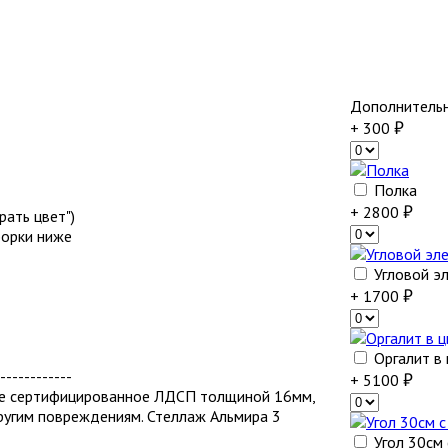
Дополнитель
+ 300
Полка
+ 2800
ать цвет")
борки ниже
Угловой э
+ 1700
Оргалит в
------------
+ 5100
ое сертифицированное ЛДСП толщиной 16мм,
ругим повреждениям. Стеллаж Альмира 3
Угол 30см 