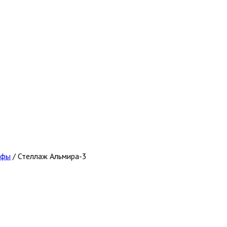
афы
/
Стеллаж Альмира-3