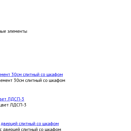
ные элементы
лемент 30см слитный со шкафом
 цвет ЛДСП-3
с дверцей слитный со шкафом