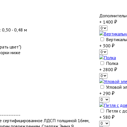
Дополнитель
+ 1400
: 0,30 - 0,48 м
Вертикаль
+ 300
ать цвет")
борки ниже
Полка
+ 2800
Угловой э
+ 290
Петля с д
------------
+ 580
ое сертифицированное ЛДСП толщиной 16мм,
ругим повреждениям. Стеллаж Эмма 9