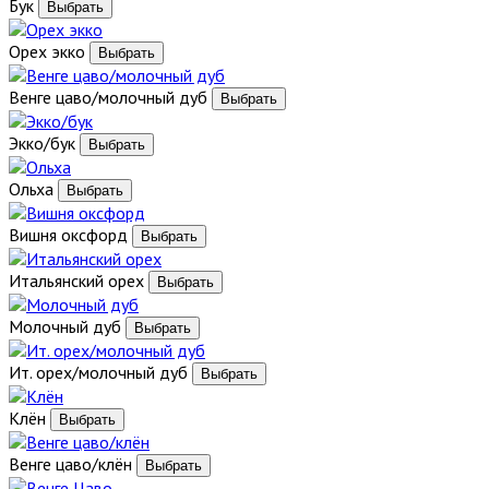
Бук
Орех экко
Венге цаво/молочный дуб
Экко/бук
Ольха
Вишня оксфорд
Итальянский орех
Молочный дуб
Ит. орех/молочный дуб
Клён
Венге цаво/клён