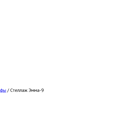
афы
/
Стеллаж Эмма-9