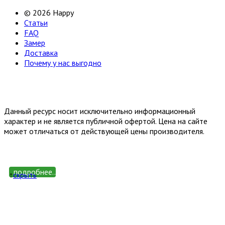
© 2026 Happy
Статьи
FAQ
Замер
Доставка
Почему у нас выгодно
Email: happy-meb.zakaz@yandex.ru
Политика конфиденциальности
Обработка персональных
данных
Данный ресурс носит исключительно информационный
характер и не является публичной офертой. Цена на сайте
может отличаться от действующей цены производителя.
подробнее...
↑
cкрыть