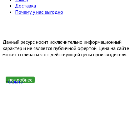
Доставка
Почему у нас выгодно
Email: happy-meb.zakaz@yandex.ru
Политика конфиденциальности
Обработка персональных
данных
Данный ресурс носит исключительно информационный
характер и не является публичной офертой. Цена на сайте
может отличаться от действующей цены производителя.
подробнее...
↑
cкрыть