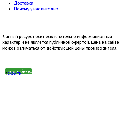
Доставка
Почему у нас выгодно
Email: happy-meb.zakaz@yandex.ru
Политика конфиденциальности
Обработка персональных
данных
Данный ресурс носит исключительно информационный
характер и не является публичной офертой. Цена на сайте
может отличаться от действующей цены производителя.
подробнее...
↑
cкрыть