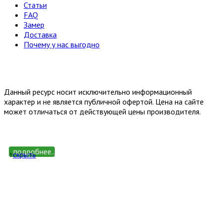
Статьи
FAQ
Замер
Доставка
Почему у нас выгодно
Email: happy-meb.zakaz@yandex.ru
Политика конфиденциальности
Обработка персональных
данных
Данный ресурс носит исключительно информационный
характер и не является публичной офертой. Цена на сайте
может отличаться от действующей цены производителя.
подробнее...
↑
cкрыть