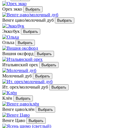
Орех экко
Венге цаво/молочный дуб
Экко/бук
Ольха
Вишня оксфорд
Итальянский орех
Молочный дуб
Ит. орех/молочный дуб
Клён
Венге цаво/клён
Венге Цаво