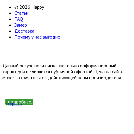
© 2026 Happy
Статьи
FAQ
Замер
Доставка
Почему у нас выгодно
Email: happy-meb.zakaz@yandex.ru
Политика конфиденциальности
Обработка персональных
данных
Данный ресурс носит исключительно информационный
характер и не является публичной офертой. Цена на сайте
может отличаться от действующей цены производителя.
подробнее...
↑
cкрыть