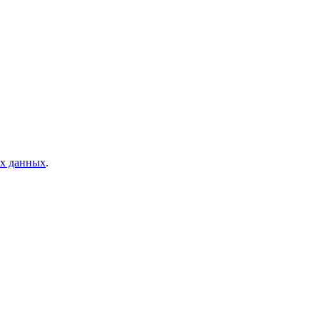
ых данных
.