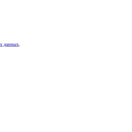
ых данных
.