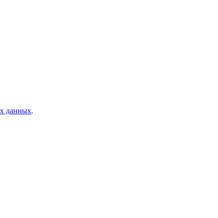
ых данных
.