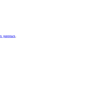
ых данных
.