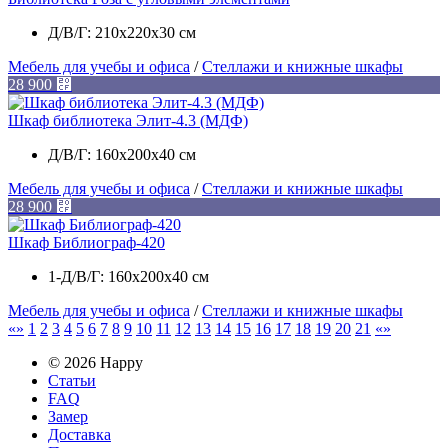
Д/В/Г: 210х220х30 см
Мебель для учебы и офиса
/
Стеллажи и книжные шкафы
28 900
⃏
Шкаф библиотека Элит-4.3 (МДФ)
Д/В/Г: 160x200x40 см
Мебель для учебы и офиса
/
Стеллажи и книжные шкафы
28 900
⃏
Шкаф Библиограф-420
1-Д/В/Г: 160x200x40 см
Мебель для учебы и офиса
/
Стеллажи и книжные шкафы
1
2
3
4
5
6
7
8
9
10
11
12
13
14
15
16
17
18
19
20
21
© 2026 Happy
Статьи
FAQ
Замер
Доставка